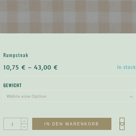
Rumpsteak
10,75
€
–
43,00
€
In stock
GEWICHT
Alt
IN DEN WARENKORB